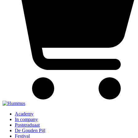
Academy
In company
Postgraduaat
De Gouden Pijl
Festival